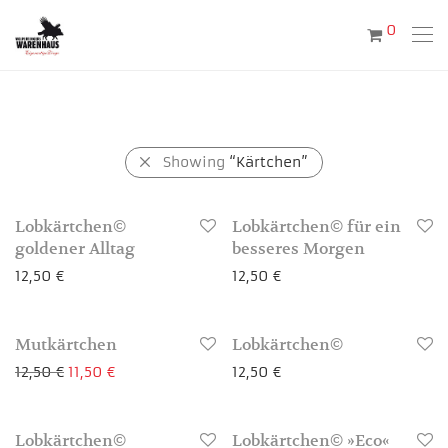
0
Showing
“Kärtchen”
Lobkärtchen©
Lobkärtchen© für ein
goldener Alltag
besseres Morgen
12,50
€
12,50
€
-
8
%
Mutkärtchen
Lobkärtchen©
3-4 Werktage
3-4 Werktage
Ursprünglicher Preis war: 12,50 €
Aktueller Preis ist: 11,50 €.
12,50
€
11,50
€
12,50
€
Lobkärtchen©
Lobkärtchen© »Eco«
3-4 Werktage
3-4 Werktage