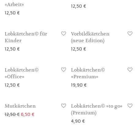
»Arbeit«
12,50
€
12,50
€
3-4 Werktage
Lobkärtchen© für
Vorbildkärtchen
3-4 Werktage
Kinder
(neue Edition)
12,50
€
12,50
€
Lobkärtchen©
Lobkärtchen©
3-4 Werktage
3-4 Werktage
»Office«
»Premium«
12,50
€
19,90
€
-
48
%
Mutkärtchen
Lobkärtchen© »to go«
3-4 Werktage
3-4 Werktage
(Premium)
Ursprünglicher Preis war: 12,50 €
Aktueller Preis ist: 6,50 €.
12,50
€
6,50
€
4,90
€
3-4 Werktage