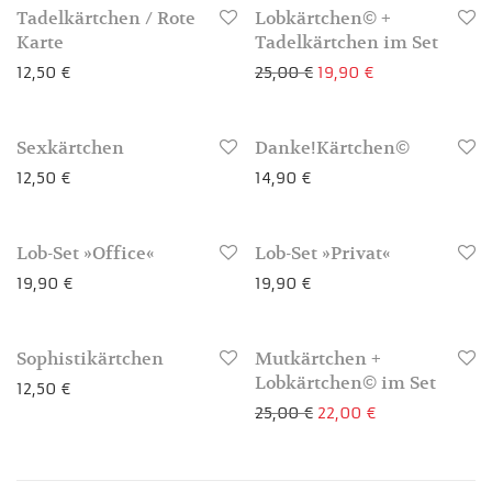
-
20
%
Tadelkärtchen / Rote
Lobkärtchen© +
3-4 Werktage
Karte
Tadelkärtchen im Set
Ursprünglicher Preis 
Aktueller Preis 
12,50
€
25,00
€
19,90
€
Sexkärtchen
Danke!Kärtchen©
3-4 Werktage
3-4 Werktage
12,50
€
14,90
€
Lob-Set »Office«
Lob-Set »Privat«
3-4 Werktage
3-4 Werktage
19,90
€
19,90
€
-
12
%
Sophistikärtchen
Mutkärtchen +
3-4 Werktage
3-4 Werktage
Lobkärtchen© im Set
12,50
€
Ursprünglicher Preis 
Aktueller Preis
25,00
€
22,00
€
3-4 Werktage
3-4 Werktage