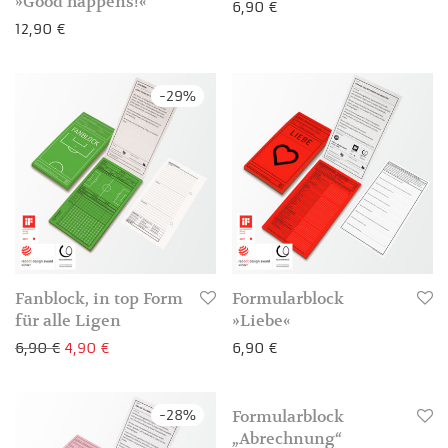
»Good happens!«
6,90
€
12,90
€
3-4 Werktage
-
29
%
3-4 Werktage
Fanblock, in top Form
Formularblock
für alle Ligen
»Liebe«
Ursprünglicher Preis war: 6,90 €
Aktueller Preis ist: 4,90 €.
6,90
€
4,90
€
6,90
€
-
28
%
Formularblock
3-4 Werktage
3-4 Werktage
„Abrechnung“