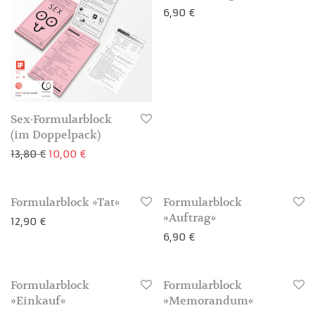
6,90
€
3-4 Werktage
Sex-Formularblock
(im Doppelpack)
Ursprünglicher Preis war: 13,80 €
Aktueller Preis ist: 10,00 €.
13,80
€
10,00
€
Formularblock »Tat«
Formularblock
3-4 Werktage
»Auftrag«
12,90
€
6,90
€
3-4 Werktage
-
29
%
-
29
%
Formularblock
Formularblock
3-4 Werktage
»Einkauf«
»Memorandum«