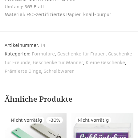
Umfang: 365 Blatt
Material: FSC-zertifiziertes Papier, knall-purpur
Artikelnummer:
14
Kategorien:
Formulare
,
Geschenke für Frauen
,
Geschenke
für Freunde
,
Geschenke für Männer
,
Kleine Geschenke
,
Prämierte Dinge
,
Schreibwaren
Ähnliche Produkte
-
30
%