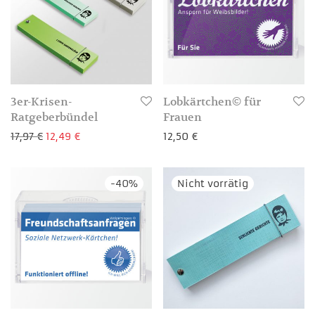
3er-Krisen-
Lobkärtchen© für
Ratgeberbündel
Frauen
Ursprünglicher Preis war: 17,97 €
Aktueller Preis ist: 12,49 €.
17,97
€
12,49
€
12,50
€
-
40
%
3-4 Werktage
3-4 Werktage