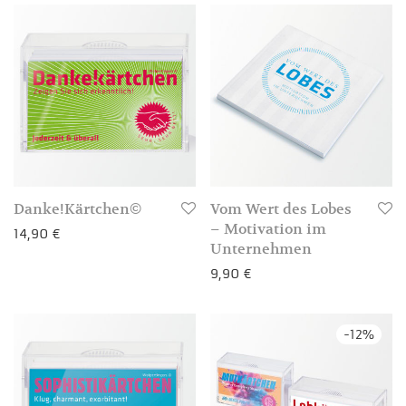
3-4 Werktage
3-4 Werktage
Danke!Kärtchen©
Vom Wert des Lobes
– Motivation im
14,90
€
Unternehmen
9,90
€
3-4 Werktage
-
12
%
3-4 Werktage