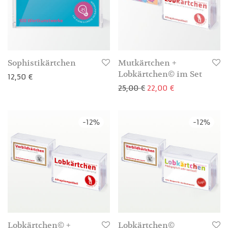
Sophistikärtchen
Mutkärtchen +
Lobkärtchen© im Set
12,50
€
Ursprünglicher Preis 
Aktueller Preis
25,00
€
22,00
€
3-4 Werktage
-
12
%
-
12
%
3-4 Werktage
Lobkärtchen© +
Lobkärtchen©