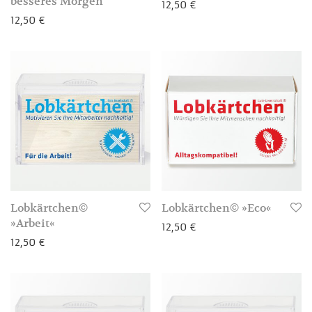
besseres Morgen
12,50
€
12,50
€
3-4 Werktage
3-4 Werktage
Lobkärtchen©
Lobkärtchen© »Eco«
»Arbeit«
12,50
€
12,50
€
3-4 Werktage
3-4 Werktage