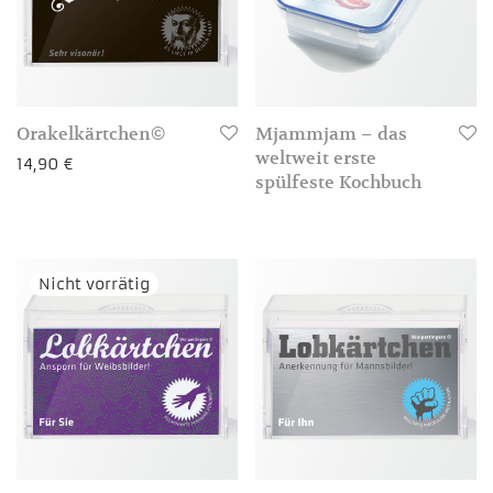
Orakelkärtchen©
Mjammjam – das
weltweit erste
14,90
€
spülfeste Kochbuch
3-4 Werktage