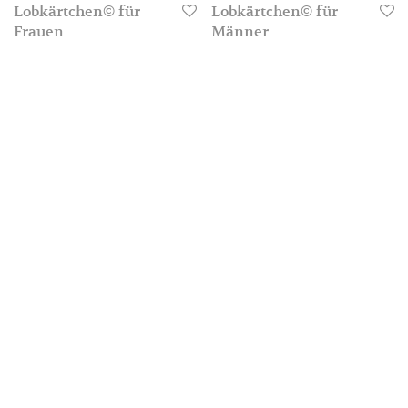
Lobkärtchen© für
Lobkärtchen© für
Frauen
Männer
12,50
€
12,50
€
3-4 Werktage
3-4 Werktage
All products loaded.
FAQ
Kontakt
Presse
Versand
AGB