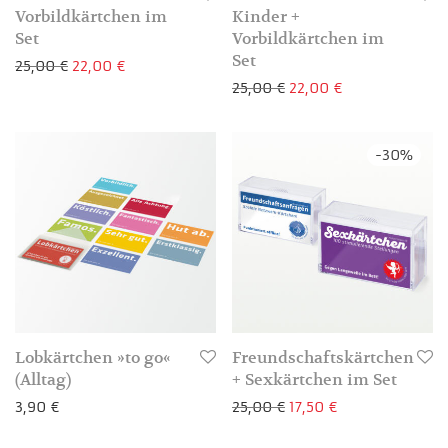
Vorbildkärtchen im
Kinder +
Set
Vorbildkärtchen im
Set
Ursprünglicher Preis war: 25,00 €
Aktueller Preis ist: 22,00 €.
25,00
€
22,00
€
Ursprünglicher Preis 
Aktueller Preis
25,00
€
22,00
€
3-4 Werktage
-
30
%
3-4 Werktage
Lobkärtchen »to go«
Freundschaftskärtchen
(Alltag)
+ Sexkärtchen im Set
Ursprünglicher Preis 
Aktueller Preis i
3,90
€
25,00
€
17,50
€