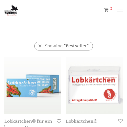
0
Showing
“Bestseller”
Lobkärtchen© für ein
Lobkärtchen©