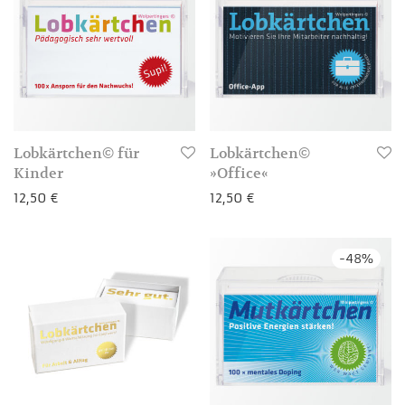
Lobkärtchen© für
Lobkärtchen©
Kinder
»Office«
12,50
€
12,50
€
-
48
%
3-4 Werktage
3-4 Werktage