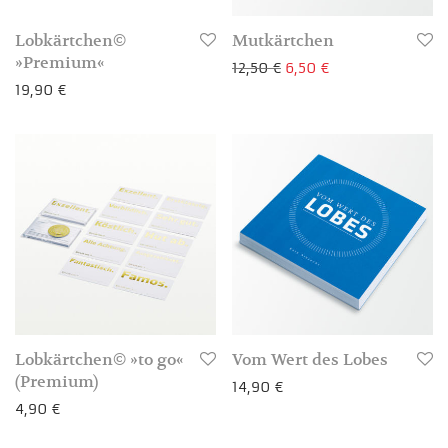
Lobkärtchen©
Mutkärtchen
»Premium«
Ursprünglicher Preis w
Aktueller Preis is
12,50
€
6,50
€
19,90
€
3-4 Werktage
3-4 Werktage
Lobkärtchen© »to go«
Vom Wert des Lobes
(Premium)
14,90
€
4,90
€