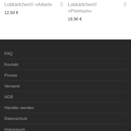
Lobkärtchen© »Arbeit«
Lobkärtchen©
3-4 Werktage
»Premium«
12,50
€
19,90
€
3-4 Werktage
3-4 Werktage
FAQ
Kontakt
Presse
Versand
AGB
Händler werden
Datenschutz
Impressum