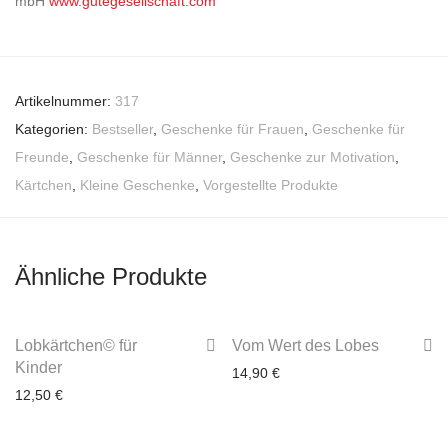
mbH
www.gutegesellschaft.com
Artikelnummer:
317
Kategorien:
Bestseller
,
Geschenke für Frauen
,
Geschenke für
Freunde
,
Geschenke für Männer
,
Geschenke zur Motivation
,
Kärtchen
,
Kleine Geschenke
,
Vorgestellte Produkte
Ähnliche Produkte
Lobkärtchen© für
Vom Wert des Lobes
Kinder
14,90
€
12,50
€
3-4 Werktage