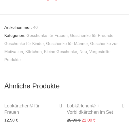
Artikelnummer:
40
Kategorien:
Geschenke für Frauen
,
Geschenke für Freunde
,
Geschenke für Kinder
,
Geschenke für Männer
,
Geschenke zur
Motivation
,
Kärtchen
,
Kleine Geschenke
,
Neu
,
Vorgestellte
Produkte
Ähnliche Produkte
-
12
%
Lobkärtchen© für
Lobkärtchen© +
Frauen
Vorbildkärtchen im Set
Ursprünglicher Preis war:
Aktueller Preis ist:
12,50
€
25,00
€
22,00
€