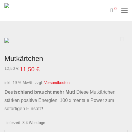
0
Mutkärtchen
Ursprünglicher
Aktueller
12,50
€
11,50
€
Preis
Preis
war:
ist:
12,50 €
11,50 €.
inkl. 19 % MwSt.
zzgl.
Versandkosten
Deutschland braucht mehr Mut!
Diese
Mutkärtchen
stärken positive Energien. 100 x mentale Power zum
sofortigen Einsatz!
Lieferzeit:
3-4 Werktage