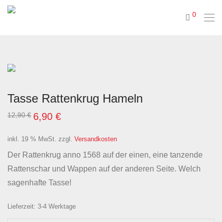
0
Tasse Rattenkrug Hameln
Ursprünglicher
Aktueller
12,90
€
6,90
€
Preis
Preis
war:
ist:
12,90 €
6,90 €.
inkl. 19 % MwSt.
zzgl.
Versandkosten
Der Rattenkrug anno 1568 auf der einen, eine tanzende
Rattenschar und Wappen auf der anderen Seite. Welch
sagenhafte Tasse!
Lieferzeit:
3-4 Werktage