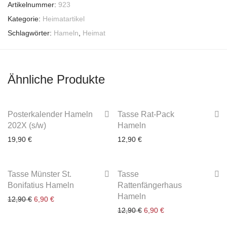
Artikelnummer:
923
Kategorie:
Heimatartikel
Schlagwörter:
Hameln
,
Heimat
Ähnliche Produkte
Posterkalender Hameln
Tasse Rat-Pack
202X (s/w)
Hameln
19,90
€
12,90
€
-
47
%
-
47
%
Tasse Münster St.
Tasse
3-4 Werktage
3-4 Werktage
Bonifatius Hameln
Rattenfängerhaus
Hameln
Ursprünglicher Preis war: 12,90 €
Aktueller Preis ist: 6,90 €.
12,90
€
6,90
€
Ursprünglicher Preis war:
Aktueller Preis ist: 
12,90
€
6,90
€