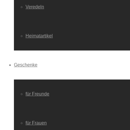
Veredeln
Heimatartikel
Geschenke
für Freunde
für Frauen