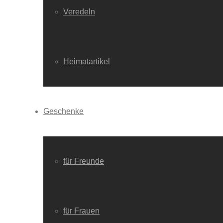
Veredeln
Heimatartikel
Geschenke
für Freunde
für Frauen