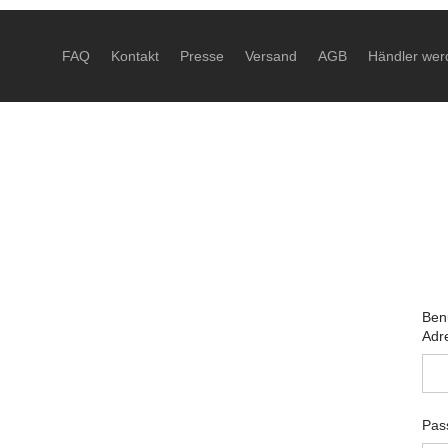
3-
3-4 Werktage
FAQ
Kontakt
Presse
Versand
AGB
Händler wer
Ben
Adr
Pas