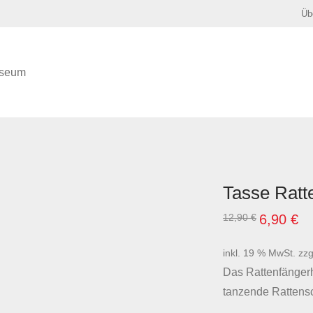
Üb
seum
Tasse Ratt
12,90
€
Ursprünglic
6,90
€
Akt
Preis
Pre
war:
ist:
12,90 €
6,9
inkl. 19 % MwSt.
zzg
Das Rattenfängerh
tanzende Rattens