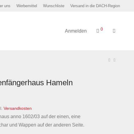
er uns
Werbemittel
Wunschliste
Versand in die DACH-Region
0
Anmelden
enfängerhaus Hameln
her
ueller
is
0 €.
l.
Versandkosten
aus anno 1602/03 auf der einen, eine
char und Wappen auf der anderen Seite.