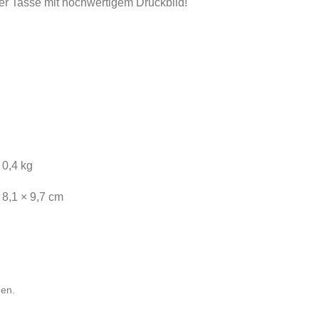
ser Tasse mit hochwertigem Druckbild!
0,4 kg
8,1 × 9,7 cm
nen.