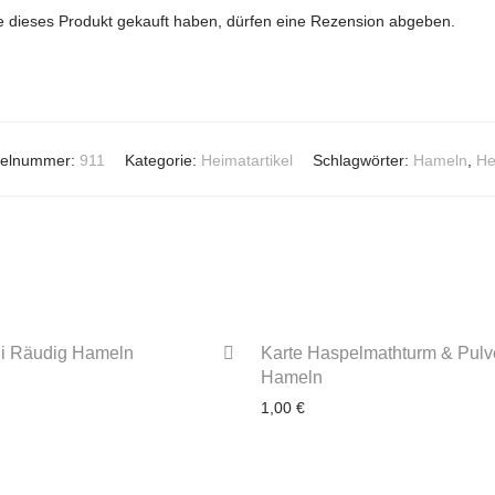
 dieses Produkt gekauft haben, dürfen eine Rezension abgeben.
ikelnummer:
911
Kategorie:
Heimatartikel
Schlagwörter:
Hameln
,
He
i Räudig Hameln
Karte Haspelmathturm & Pulv
Hameln
1,00
€