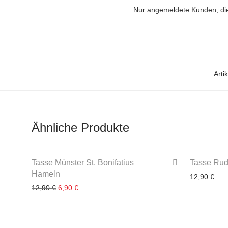
Nur angemeldete Kunden, die
Art
Ähnliche Produkte
-
47
%
Tasse Münster St. Bonifatius
Tasse Rud
Hameln
12,90
€
12,90
€
Ursprünglicher Preis war: 12,90 €
6,90
€
Aktueller Preis ist: 6,90 €.