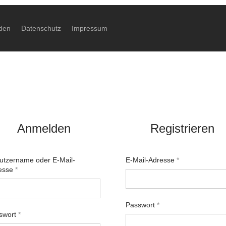
4 Werktage
3-4 Werktage
den
Datenschutz
Impressum
Anmelden
Registrieren
utzername oder E-Mail-
E-Mail-Adresse
*
esse
*
Passwort
*
swort
*