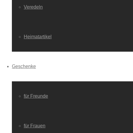
Veredeln
Heimatartikel
Geschenke
für Freunde
für Frauen