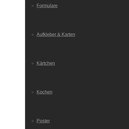
Formulare
Aufkleber & Karten
Kärtchen
Kochen
Poster