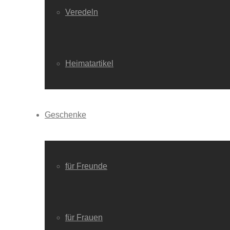
Veredeln
Heimatartikel
Geschenke
für Freunde
für Frauen