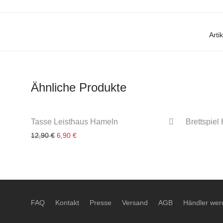
Art
Ähnliche Produkte
-
47
%
Tasse Leisthaus Hameln
Brettspiel
12,90
€
Ursprünglicher Preis war: 12,90 €
6,90
€
Aktueller Preis ist: 6,90 €.
3-4 Werktage
FAQ
Kontakt
Presse
Versand
AGB
Händler wer