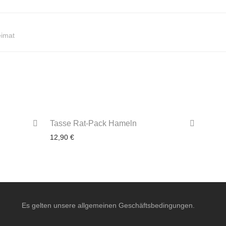
imat
Tasse Rat-Pack Hameln
12,90
€
3-4 Werktage
Es gelten unsere allgemeinen Geschäftsbedingungen.