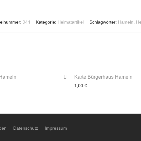
ikelnummer:
944
Kategorie:
Heimatartikel
Schlagwörter:
Hameln
,
He
 Hameln
Karte Bürgerhaus Hameln
1,00
€
3-4 Werktage
den
Datenschutz
Impressum