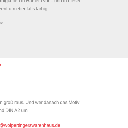
digkeiten in Hameln vor – und in dieser
entrum ebenfalls farbig.
ge
0
n groß raus. Und wer danach das Motiv
und DIN A2 um.
h@wolpertingerswarenhaus.de