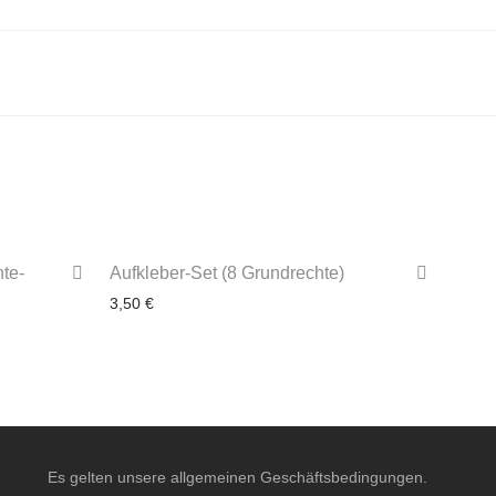
te-
Aufkleber-Set (8 Grundrechte)
3,50
€
3-4 Werktage
Es gelten unsere allgemeinen Geschäftsbedingungen.