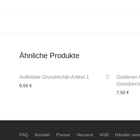
Ähnliche Produkte
Aufkleber Grundrechte-Artikel 1
Goldener A
Grundrech
0,50
€
7,50
€
3-4 Werktage
3-4
FAQ
Kontakt
Presse
Versand
AGB
Händler wer