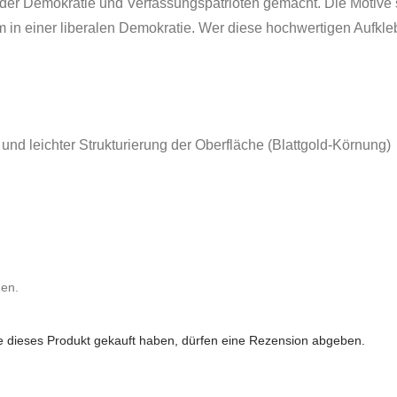
e der Demokratie und Verfassungspatrioten gemacht. Die Motive
in einer liberalen Demokratie. Wer diese hochwertigen Aufklebe
 und leichter Strukturierung der Oberfläche (Blattgold-Körnung)
nen.
 dieses Produkt gekauft haben, dürfen eine Rezension abgeben.