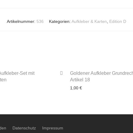
Artikelnummer:
536
Kategorien:
Aufkleber & Karten
,
Edition D
ufkleber-Set mit
Goldener Aufkleber Grundrech
ten
Artikel 18
1,00
€
 Werktage
3-4 Werktage
den
Datenschutz
Impressum