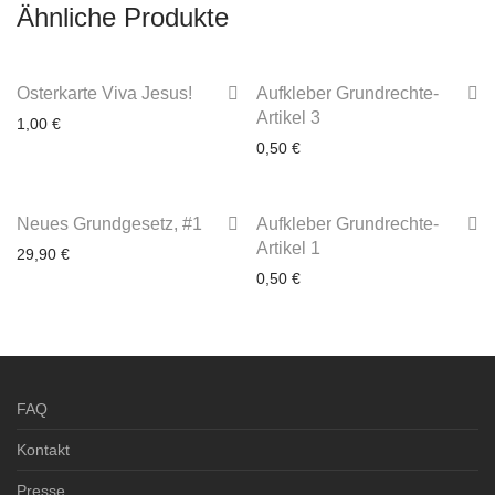
Ähnliche Produkte
Osterkarte Viva Jesus!
Aufkleber Grundrechte-
Artikel 3
1,00
€
0,50
€
3-4 Werktage
Neues Grundgesetz, #1
Aufkleber Grundrechte-
3-4 Werktage
Artikel 1
29,90
€
0,50
€
3-4 Werktage
3-4 Werktage
FAQ
Kontakt
Presse