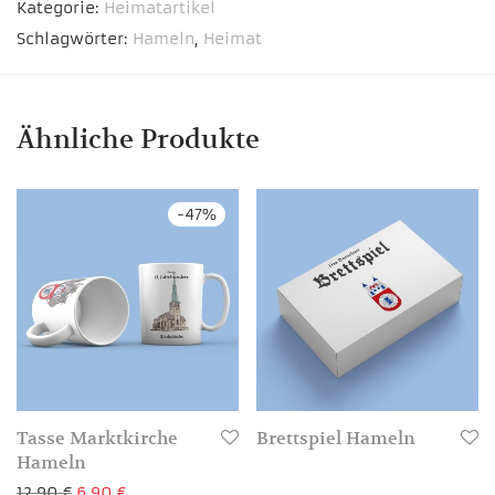
Kategorie:
Heimatartikel
Schlagwörter:
Hameln
,
Heimat
Ähnliche Produkte
-
47
%
Tasse Marktkirche
Brettspiel Hameln
Hameln
Ursprünglicher Preis war: 12,90 €
Aktueller Preis ist: 6,90 €.
12,90
€
6,90
€