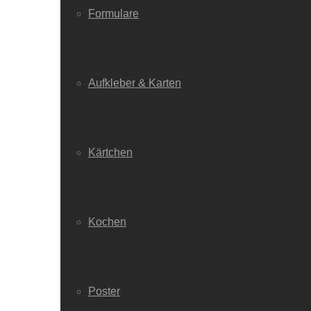
Formulare
Aufkleber & Karten
Kärtchen
Kochen
Poster