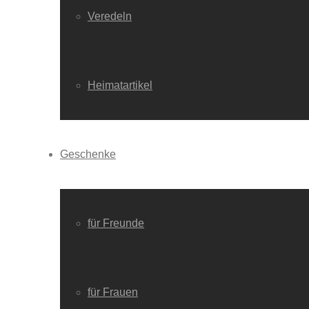
Veredeln
Heimatartikel
Geschenke
für Freunde
für Frauen