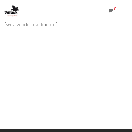
0
[wcv_vendor_dashboard]