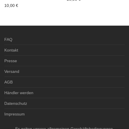
10,00
€
3-4 Werktage
3-4 Werktage
FAQ
Kontakt
Presse
Versand
AGB
Händler werden
Datenschutz
Impressum
Es gelten unsere allgemeinen Geschäftsbedingungen.