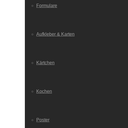
Formulare
Aufkleber & Karten
Kärtchen
Kochen
Poster