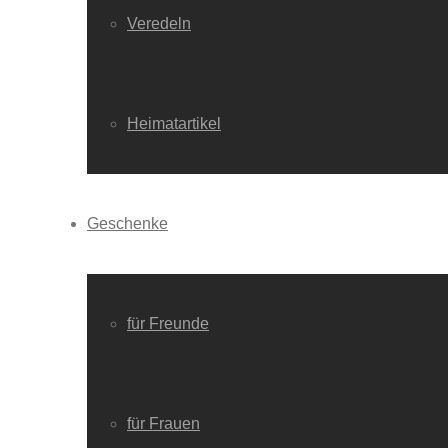
Veredeln
Heimatartikel
Geschenke
für Freunde
für Frauen