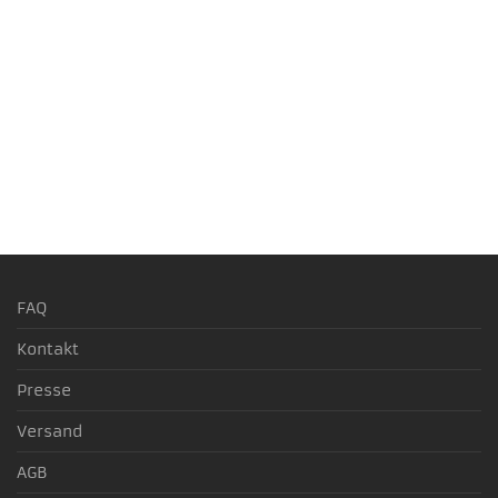
3-4 Werktage
3-4 Werktage
FAQ
Kontakt
Presse
Versand
AGB