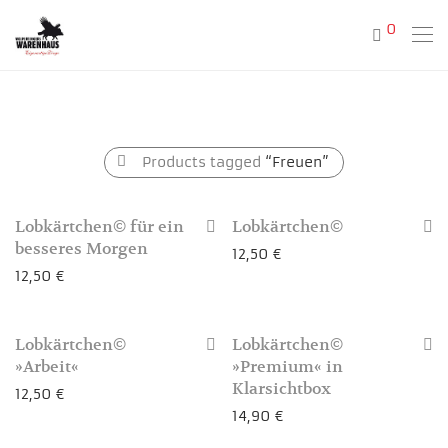
0
Products tagged
“Freuen”
Lobkärtchen© für ein
Lobkärtchen©
besseres Morgen
12,50
€
12,50
€
3-4 Werktage
Lobkärtchen©
Lobkärtchen©
3-4 Werktage
»Arbeit«
»Premium« in
Klarsichtbox
12,50
€
14,90
€