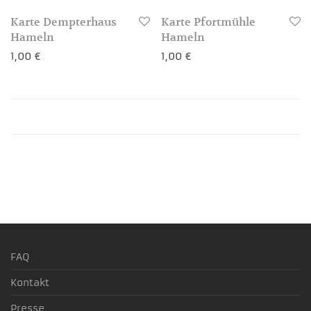
Karte Dempterhaus
Karte Pfortmühle
3-4 Werktage
3-4 Werktage
Hameln
Hameln
1,00
€
1,00
€
3-4 Werktage
3-4 Werktage
FAQ
Kontakt
Presse