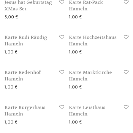
Jesus hat Geburtstag
Karte Rat-Pack
3-4 Werktage
XMas-Set
Hameln
5,00
€
1,00
€
Karte Rudi Räudig
Karte Hochzeitshaus
3-4 Werktage
3-4 Werktage
Hameln
Hameln
1,00
€
1,00
€
Karte Redenhof
Karte Marktkirche
3-4 Werktage
3-4 Werktage
Hameln
Hameln
1,00
€
1,00
€
Karte Bürgerhaus
Karte Leisthaus
3-4 Werktage
3-4 Werktage
Hameln
Hameln
1,00
€
1,00
€